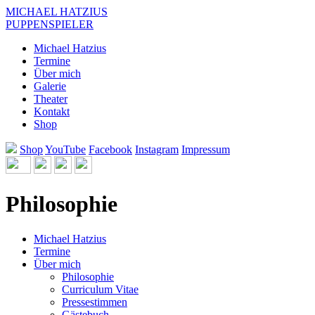
Direkt zum Inhalt
MICHAEL HATZIUS
PUPPENSPIELER
Michael Hatzius
Termine
Über mich
Galerie
Theater
Kontakt
Shop
Shop
YouTube
Facebook
Instagram
Impressum
Philosophie
Michael Hatzius
Termine
Über mich
Philosophie
Curriculum Vitae
Pressestimmen
Gästebuch